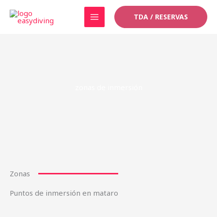
Ir
TDA / RESERVAS
al
contenido
zonas de inmersión
Zonas
Puntos de inmersión en mataro