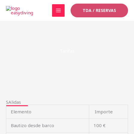
Ir
TDA / RESERVAS
al
contenido
Tarifas
SAlidas
Elemento
Importe
Bautizo desde barco
100 €