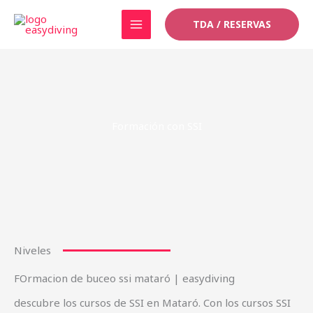
Ir
TDA / RESERVAS
al
contenido
Formación con SSI
Niveles
FOrmacion de buceo ssi mataró | easydiving
descubre los cursos de SSI en Mataró. Con los cursos SSI