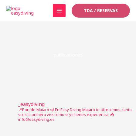
Ir
TDA / RESERVAS
al
contenido
publicaciones
_easydiving
📍Port de Mataró
🤿 En Easy Diving Mataró te ofrecemos, tanto
si es la primera vez como si ya tienes experiencia.
📥
info@easydiving.es