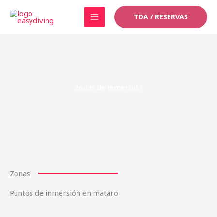
Ir
TDA / RESERVAS
al
contenido
zonas de inmersión
Zonas
Puntos de inmersión en mataro